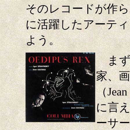
そのレコードが作ら
に活躍したアーティ
よう。
まず
家、画
（Jean
に言え
ーサー