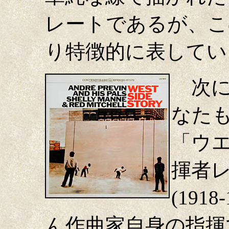
レートであるが、こ
り特徴的に表してい
次に
なた
「ウ
揮者
(191
ん作曲家自身の指揮