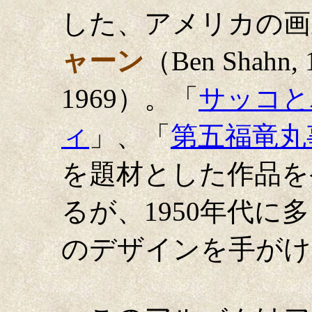
した、アメリカの画
ャーン
（Ben Shahn, 
1969）。「
サッコと
ィ
」、「
第五福竜丸
を題材とした作品を
るが、1950年代
のデザインを手がけ